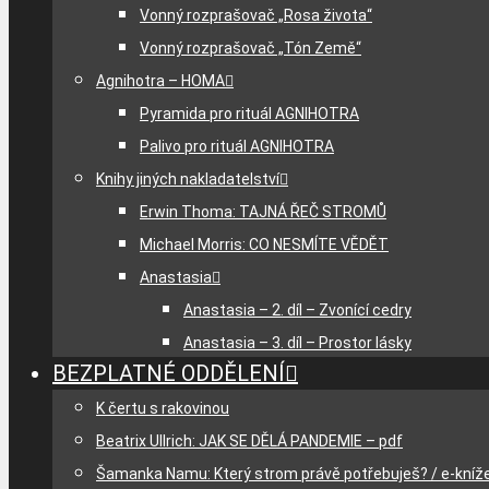
Vonný rozprašovač „Rosa života“
Vonný rozprašovač „Tón Země“
Agnihotra – HOMA
Pyramida pro rituál AGNIHOTRA
Palivo pro rituál AGNIHOTRA
Knihy jiných nakladatelství
Erwin Thoma: TAJNÁ ŘEČ STROMŮ
Michael Morris: CO NESMÍTE VĚDĚT
Anastasia
Anastasia – 2. díl – Zvonící cedry
Anastasia – 3. díl – Prostor lásky
BEZPLATNÉ ODDĚLENÍ
K čertu s rakovinou
Beatrix Ullrich: JAK SE DĚLÁ PANDEMIE – pdf
Šamanka Namu: Který strom právě potřebuješ? / e-kníž