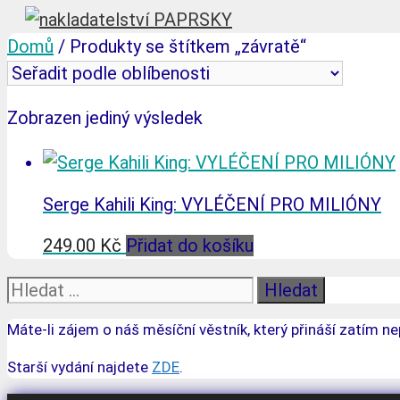
Domů
/ Produkty se štítkem „závratě“
Zobrazen jediný výsledek
Serge Kahili King: VYLÉČENÍ PRO MILIÓNY
249.00
Kč
Přidat do košíku
Hledat:
Máte-li zájem o náš měsíční věstník, který přináší zatím ne
Starší vydání najdete
ZDE
.