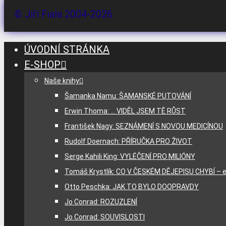
© Jiří Fiala 2004-2026
ÚVODNÍ STRÁNKA
E-SHOP
Naše knihy
Šamanka Namu: ŠAMANSKÉ PUTOVÁNÍ
Erwin Thoma: … VIDĚL JSEM TĚ RŮST
František Nagy: SEZNÁMENÍ S NOVOU MEDICÍNOU
Rudolf Doernach: PŘÍRUČKA PRO ŽIVOT
Serge Kahili King: VYLÉČENÍ PRO MILIÓNY
Tomáš Krystlík: CO V ČESKÉM DĚJEPISU CHYBÍ – e
Otto Peschka: JAK TO BYLO DOOPRAVDY
Jo Conrad: ROZUZLENÍ
Jo Conrad: SOUVISLOSTI