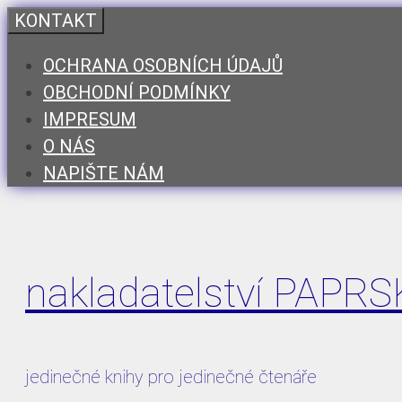
Přeskočit
KONTAKT
na
OCHRANA OSOBNÍCH ÚDAJŮ
obsah
OBCHODNÍ PODMÍNKY
IMPRESUM
O NÁS
NAPIŠTE NÁM
nakladatelství PAPR
jedinečné knihy pro jedinečné čtenáře