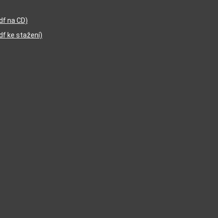
df na CD)
df ke stažení)