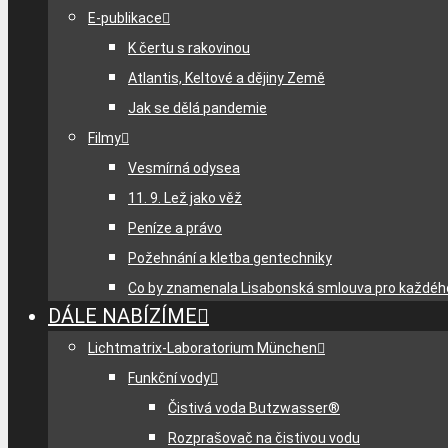
E-publikace
K čertu s rakovinou
Atlantis, Keltové a dějiny Země
Jak se dělá pandemie
Filmy
Vesmírná odysea
11. 9. Lež jako věž
Peníze a právo
Požehnání a kletba gentechniky
Co by znamenala Lisabonská smlouva pro každéh
DÁLE NABÍZÍME
Lichtmatrix-Laboratorium München
Funkční vody
Čistivá voda Butzwasser®
Rozprašovač na čistivou vodu