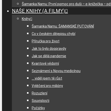
Šamanka Namu: První pomoc pro duši – e-knížečka – pd
NAŠE KNIHY (A FILMY)
Knihy
Šamanka Namu: ŠAMANSKÉ PUTOVÁNÍ
Co v českém dějepisu chybí
Příručka pro život
Jak to bylo doopravdy
Jak se dělá pandemie
Kvantové vědomí
Seznámení s Novou medicínou
… viděl jsem tě růst
Vyléčení pro milióny
Rozuzlení
Souvislosti
Počátky