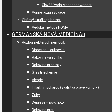
Člověčí voda Menschenwasser
Vonné rozprašovače
Ohňový rituál agnihotra
Védská metoda HOMA
GERMÁNSKÁ NOVÁ MEDICÍNA
Rozbor některých nemocí
Diabetes – cukrovka
Rakovina vaječníků
Rakovina prostaty
Štěstí leukémie
Alergie
Infarkt myokardu (svalstva pravé komory)
Zuby
Deprese – psychózy
Rakovina prsu