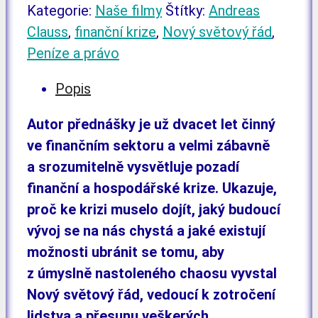
PENÍZE
Kategorie:
Naše filmy
Štítky:
Andreas
A
Clauss
,
finanční krize
,
Nový světový řád
,
PRÁVO
Peníze a právo
množství
Popis
Autor přednášky je už dvacet let činný
ve finančním sektoru a velmi zábavně
a srozumitelně vysvětluje pozadí
finanční a hospodářské krize. Ukazuje,
proč ke krizi muselo dojít, jaký budoucí
vývoj se na nás chystá a jaké existují
možnosti ubránit se tomu, aby
z úmyslně nastoleného chaosu vyvstal
Nový světový řád, vedoucí k zotročení
lidstva a přesunu veškerých