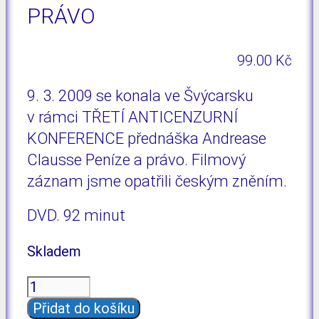
PRÁVO
99.00
Kč
9. 3. 2009 se konala ve Švýcarsku
v rámci TŘETÍ ANTICENZURNÍ
KONFERENCE přednáška Andrease
Clausse
Peníze a právo
. Filmový
záznam jsme opatřili českým zněním.
DVD. 92 minut
Skladem
Andreas
Clauss:
Přidat do košíku