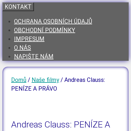
Přeskočit
KONTAKT
na
OCHRANA OSOBNÍCH ÚDAJŮ
obsah
OBCHODNÍ PODMÍNKY
IMPRESUM
O NÁS
NAPIŠTE NÁM
Domů
/
Naše filmy
/ Andreas Clauss:
PENÍZE A PRÁVO
Andreas Clauss: PENÍZE A