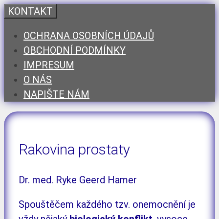
Přeskočit
KONTAKT
na
OCHRANA OSOBNÍCH ÚDAJŮ
obsah
OBCHODNÍ PODMÍNKY
IMPRESUM
O NÁS
NAPIŠTE NÁM
Rakovina prostaty
Dr. med. Ryke Geerd Hamer
Spouštěčem každého tzv. onemocnění je
vždy nějaký
biologický konflikt
, vysoce