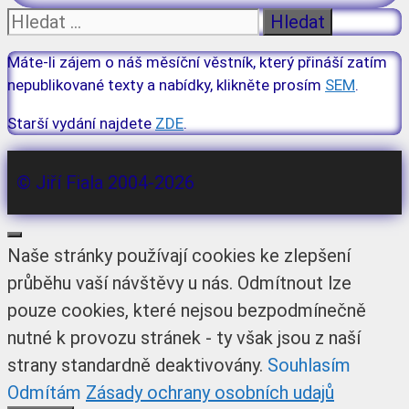
Hledat:
Máte-li zájem o náš měsíční věstník, který přináší zatím
nepublikované texty a nabídky, klikněte prosím
SEM
.
Starší vydání najdete
ZDE
.
© Jiří Fiala 2004-2026
Zavřít
Naše stránky používají cookies ke zlepšení
průběhu vaší návštěvy u nás. Odmítnout lze
pouze cookies, které nejsou bezpodmínečně
nutné k provozu stránek - ty však jsou z naší
strany standardně deaktivovány.
Souhlasím
Odmítám
Zásady ochrany osobních udajů