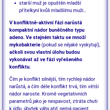
starší muž je opuštěn mladší
přítelkyní kvůli mladšímu muži…
V konfliktně-aktivní fázi narůstá
kompaktní nádor buněčného typu
adeno. Ve stejném taktu se množí
mykobakterie
(pokud se nějaké vyskytují),
ačkoli svou vlastní úlohu budou
vykonávat až ve fázi vyřešeného
konfliktu.
Čím je konflikt silnější, tím rychleji nádor
narůstá, a čím déle konflikt trvá, tím větší
nádor naroste. Kromě vegetativních
parametrů jako je nespavost, ztráta chuti
k jídlu, úbytek váhy atd. nemá pacient