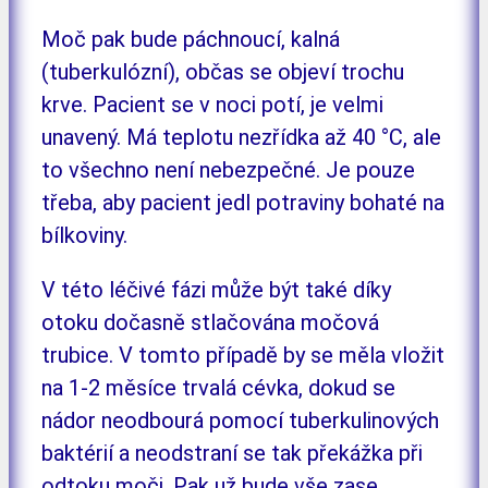
Moč pak bude páchnoucí, kalná
(tuberkulózní), občas se objeví trochu
krve. Pacient se v noci potí, je velmi
unavený. Má teplotu nezřídka až 40 °C, ale
to všechno není nebezpečné. Je pouze
třeba, aby pacient jedl potraviny bohaté na
bílkoviny.
V této léčivé fázi může být také díky
otoku dočasně stlačována močová
trubice. V tomto případě by se měla vložit
na 1-2 měsíce trvalá cévka, dokud se
nádor neodbourá pomocí tuberkulinových
baktérií a neodstraní se tak překážka při
odtoku moči. Pak už bude vše zase