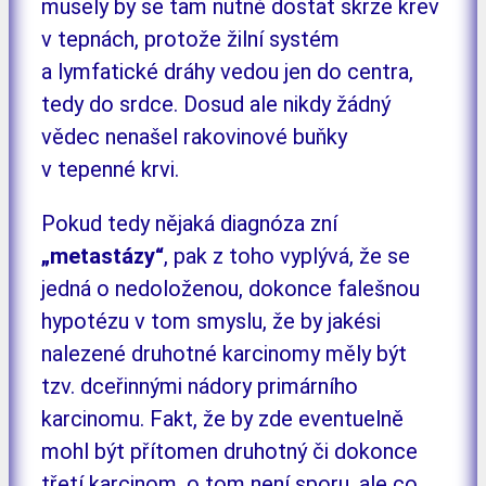
musely by se tam nutně dostat skrze krev
v tepnách, protože žilní systém
a lymfatické dráhy vedou jen do centra,
tedy do srdce. Dosud ale nikdy žádný
vědec nenašel rakovinové buňky
v tepenné krvi.
Pokud tedy nějaká diagnóza zní
„metastázy“
, pak z toho vyplývá, že se
jedná o nedoloženou, dokonce falešnou
hypotézu v tom smyslu, že by jakési
nalezené druhotné karcinomy měly být
tzv. dceřinnými nádory primárního
karcinomu. Fakt, že by zde eventuelně
mohl být přítomen druhotný či dokonce
třetí karcinom, o tom není sporu, ale co