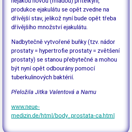
nějakou novou (mladou) přítelkyní,
produkce ejakulátu se opět zvedne na
dřívější stav, jelikož nyní bude opět třeba
dřívějšího množství ejakulátu.
Nadbytečně vytvořené buňky (tzv. nádor
prostaty = hypertrofie prostaty = zvětšení
prostaty) se stanou přebytečné a mohou
být nyní opět odbourány pomocí
tuberkulinových baktérií.
Přeložila Jitka Valentová a Namu
www.neue-
medizin.de/html/body_prostata-ca.html