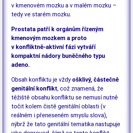
v kmenovém mozku a v malém mozku –
tedy ve starém mozku.
Prostata patří k orgánům řízeným
kmenovým mozkem a proto
v konfliktně-aktivní fázi vytváří
kompaktní nádory buněčného typu
adeno.
Obsah konfliktu je vždy
ošklivý, částečně
genitální konflikt
, což znamená, že
těžiště obsahu konfliktu se nemusí nutně
točit kolem čistě genitální oblasti (v
reálném i přeneseném smyslu slova),
nýbrž že tato genitální tematika nastupuje
jako doprovod, čímž se tento konflikt