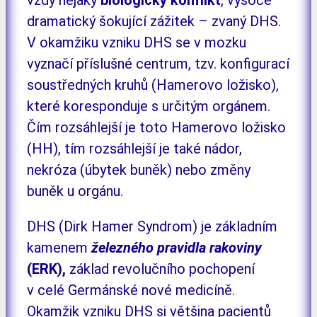
dramatický šokující zážitek – zvaný DHS.
V okamžiku vzniku DHS se v mozku
vyznačí příslušné centrum, tzv. konfigurací
soustředných kruhů (Hamerovo ložisko),
které koresponduje s určitým orgánem.
Čím rozsáhlejší je toto Hamerovo ložisko
(HH), tím rozsáhlejší je také nádor,
nekróza (úbytek buněk) nebo změny
buněk u orgánu.
DHS (Dirk Hamer Syndrom) je základním
kamenem
železného pravidla rakoviny
(ERK),
základ revolučního pochopení
v celé Germánské nové medicíně.
Okamžik vzniku DHS si většina pacientů