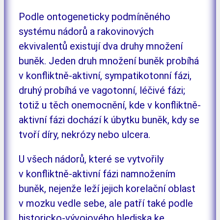
Podle ontogeneticky podmíněného
systému nádorů a rakovinových
ekvivalentů existují dva druhy množení
buněk. Jeden druh množení buněk probíhá
v konfliktně-aktivní, sympatikotonní fázi,
druhý probíhá ve vagotonní, léčivé fázi;
totiž u těch onemocnění, kde v konfliktně-
aktivní fázi dochází k úbytku buněk, kdy se
tvoří díry, nekrózy nebo ulcera.
U všech nádorů, které se vytvořily
v konfliktně-aktivní fázi namnožením
buněk, nejenže leží jejich korelační oblast
v mozku vedle sebe, ale patří také podle
historicko-vývojového hlediska ke