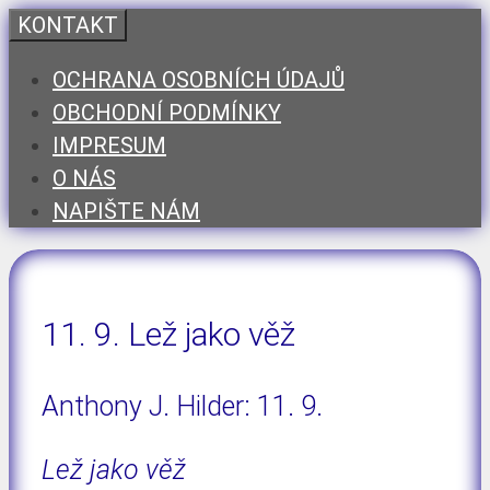
Přeskočit
KONTAKT
na
OCHRANA OSOBNÍCH ÚDAJŮ
obsah
OBCHODNÍ PODMÍNKY
IMPRESUM
O NÁS
NAPIŠTE NÁM
11. 9. Lež jako věž
Anthony J. Hilder: 11. 9.
Lež jako věž