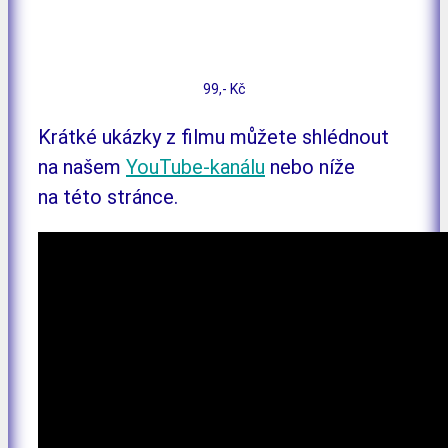
číst více v shopu
do košíku
99,- Kč
Krátké ukázky z filmu můžete shlédnout
na našem
YouTube-kanálu
nebo níže
na této stránce.