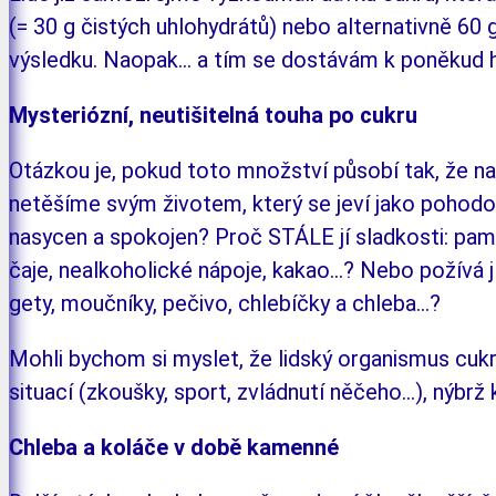
(=
30
g čis­tých uhlo­hydrá­tů) nebo alternativně 60
g
vý­sled­ku. Naopak...
a tím se dostá­vám k
poně­kud 
Mysteriózní, neutišitelná touha po
cukru
Otázkou je, pokud toto množství působí tak, že nas
netěšíme svým životem, který se jeví jako po­ho­­do­
nasycen a spo­ko­jen? Proč STÁLE jí sladkosti: pa­ml
čaje, nealkoholické ná­po­­je, kakao…? Nebo po­žívá jí
gety, moučníky, pečivo, chlebíč­ky a chleba...?
Mohli bychom si myslet, že lidský organis­mus cukr
situací (zkouš­ky, sport, zvládnutí něčeho...), nýbrž 
Chleba a koláče v době kamenné