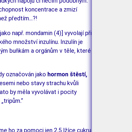
sladkých nápojů či něčím podobným.
schopnost koncen­trace a
zmi­zí
než předtím...?!
 jako např. mondamin
(4)] vyvolají při
kého množství inzulínu. Inzulín je
erým buň­kám a
orgánům v
těle, které
ěkdy označován jako
hormon štěstí,
resemi nebo stavy strachu kvůli
ato by měla vy­volávat i
pocity
 „tripům.“
eme ho za pomoci jen 2,5
lžíce cukru