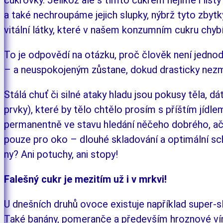
cukrovky. Jelikož ale s tímto cukrem nejíme i listy 
a také nechroupáme je­jich slupky, nýbrž tyto zbyt
vitální látky, které v našem kon­zum­­ním cukru chyb
To je odpovědí na otázku, proč člověk není jed­­no
– a neuspo­ko­jeným zůstane, dokud dras­ticky nezm
Stálá chuť či silné ataky hladu jsou pokusy tě­la, d
prvky), kte­ré by tělo chtělo prosím s příš­tím jídl
permanentně ve stavu hledá­ní něčeho dobrého, ačkol
pouze pro oko – dlouhé skla­dování a optimální sch
ny? Ani potuchy, ani stopy!
Falešný cukr je mezitím už i v mrkvi!
U dnešních druhů ovoce existuje například su­per-sl
Také ba­ná­ny, pomeranče a především hroz­nové vín