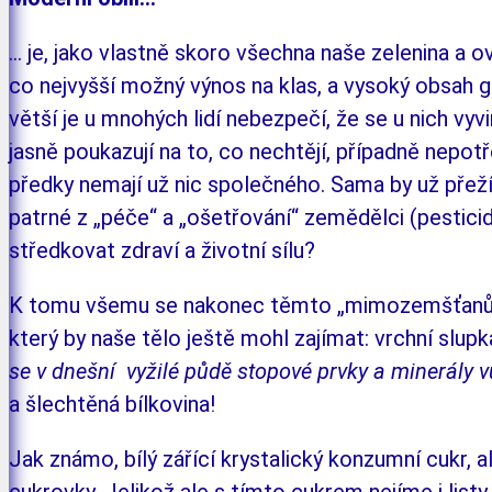
... je, jako vlastně skoro všechna naše zele­ni­na a 
co nej­vyš­ší možný výnos na klas, a vy­so­ký obsah 
větší je u mno­hých lidí nebez­pe­čí, že se u nich vy
jasně poukazují na to, co ne­­chtějí, pří­padně nep
předky nemají už nic společ­né­ho. Sa­ma by už přeží
patrné z „péče“ a „ošet­řo­vání“ ze­mědělci (pesti
střed­kovat zdraví a životní sílu?
K tomu všemu se nakonec těmto „mimo­zem­šťa­­nům“,
který by naše tělo ještě mohl zajímat: vrch­­ní slupk
se v dnešní vy­ži­lé půdě sto­pové prvky a mi­ne­rály 
a šlechtěná bílkovina!
Jak známo, bílý zářící krystalický konzumní cukr, al