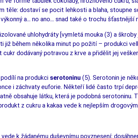
em ve
formě ta­bu­lek čoko­lády, hroznového cukru, 
 těle: dostaví se pocit leh­kos­ti a
blaha, stoupne 
výkonný a... no ano... snad také o
trochu šťast­nější 
é izolované uhlohydráty [vymletá mou­ka
(3) a
škroby
ti již během několika minut po požití – produkci vel­
rát cukr dodávaný potra­vou z
krve a
přidělit jej vešk
 podílí na produkci
serotoninu
(5). Sero­to­nin je n
once
i
záchvaty euforie. Někteří lidé často trpí de­p
ně obsahuje látku, která je po­dob­­ná serotoninu. T
produkt z
cukru a
kakaa vede k
nej­­lepším drogovým
á vede k
žádanému duševnímu po­vzne­se­­ní: dosáhn