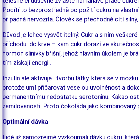
tělesně či du­šev­ně zvláště na­má­havé práce cukr
Pocítí to bezprostředně po po­žití cukru na vlastním
případná nervozita. Člověk se přechodně cí­tí silný, 
Důvod je lehce vysvětlitelný: Cukr a
s
ním veš­­ke­r
pří­chodu do krve – kam cukr do­ra­zí ve skuteč­no­s
hormon sli­niv­ky břišní, jehož hlav­ním úkolem je b
tím získají ener­gii.
Inzulín ale aktivuje i
tvorbu látky, která se v
moz­­ku
pro­tože umí přičarovat veselou uvolně­nost a
dok
permanent­ní­mu nedostatku serotoninu. Kakao ostat
zamilovanosti. Proto čokoláda jako kom­binovaný 
Optimální dávka
Lidé již samozřejmě vyzkoumali dávku cuk­ru, kter