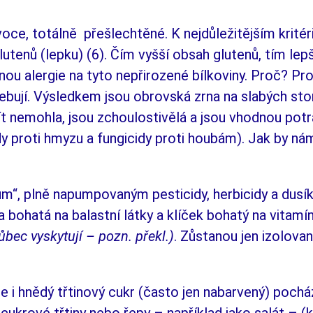
ovoce, totálně přešlechtěné. K nejdůle­ži­těj­ším kri­t
glute­nů (lepku) (6). Čím vyšší ob­sah glutenů, tím le
vinou alergie na tyto nepřirozené bíl­koviny. Proč? Pr
otřebují. Výsledkem jsou obrov­ská zrna na slabých st
t nemohla, jsou zchou­los­ti­v­ě­lá a jsou vhodnou pot
cidy proti hmyzu a fun­gicidy proti houbám). Jak by
 plně napumpovaným pesticidy, her­bi­­cidy a dusíka
a bo­ha­tá na balastní látky a klí­ček bohatý na vitamí
vůbec vyskytují – pozn. překl.)
. Zů­sta­nou jen izolova
e i hnědý třtinový cukr (často jen na­bar­vený) pocház