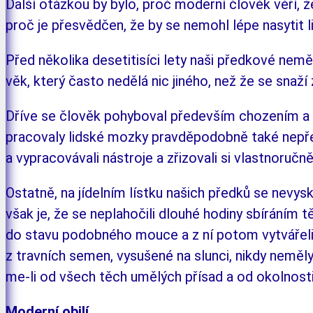
Další otázkou by bylo, proč moderní člověk vě­ří, ž
proč je přesvědčen, že by se nemohl lépe na­sytit 
Před několika desetitisíci lety naši předkové ne­mě­li 
věk, kte­rý často nedělá nic jiného, než že se snaží z
Dříve se člověk pohyboval především cho­ze­ním a 
pracovaly lidské moz­ky pravděpodobně také ne­přetrž
a vy­pracovávali nástroje a zři­zo­vali si vlast­no­ručn
Ostatně, na jídelním lístku našich předků se ne­­vys
však je, že se ne­pla­hočili dlouhé hodiny sbí­ráním
do stavu podobného mouce a z ní po­tom vytvářeli 
z travních semen, vysušené na slunci, ni­kdy neměl
me-li od všech těch umělých přísad a od okol­no­sti
Moderní obilí...