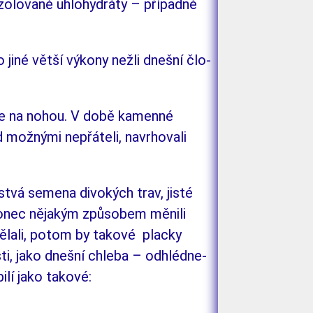
 izolované uhlohydráty – případně
mo jiné větší výkony nežli dnešní člo­
­le na nohou. V době kamenné
 možnými ne­přá­teli, navrhovali
stvá semena divokých trav, jis­té
akonec něja­kým způsobem mě­nili
ělali, potom by takové plac­ky
ti, jako dnešní chleba – odhlédne­
ilí jako takové: