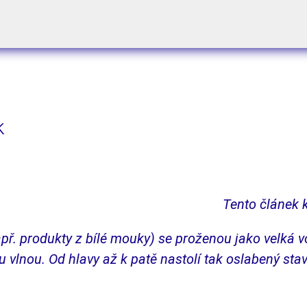
k
Tento článek k
např. produkty z bílé mouky) se proženou jako vel­ká
u vlnou. Od hlavy až k patě nastolí tak oslabený st