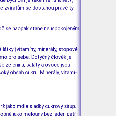
kde by­chom je také měli shá­nět?)
že zvířatům se dosta­nou právě ty
roč se naopak stane neuspo­ko­jeným
té látky (vitamíny, minerály, stopové
samo pro sebe. Dotyč­ný člověk je
 zelenina, sa­lá­ty a ovoce jsou
soký obsah cukru. Minerály, vitamí­
rž jako mdle sladký cukrový si­rup.
bně ja­ko me­louny bez jader, patří