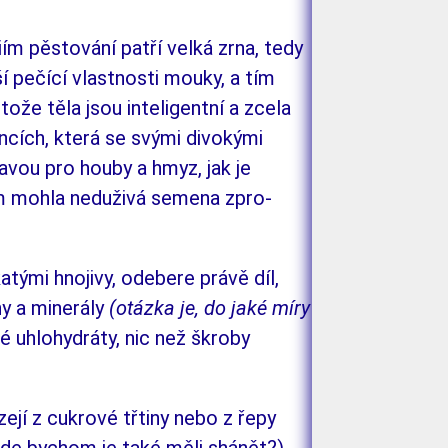
ériím pěstování patří velká zrna, tedy
pší pečící vlastnosti mouky, a tím
otože těla jsou inteligentní a zcela
oncích, která se svými di­vokými
ravou pro hou­by a hmyz, jak je
 nám mohla neduživá semena zpro­
tými hnojivy, odebere právě díl,
ny a mi­nerály
(otáz­­ka je, do jaké míry
né uhlohydráty, nic než škro­­by
ejí z cukrové třtiny nebo z ře­py