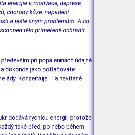
ta energie a motivace, depre­se,
asů, choroby kůže, napadení
osti a ještě jiným problémům. A co
schopen tělo při­měřeně ochránit.
u především při popáleninách údajně
 a
do­konce jako potlačovatel
lády. Kon­zer­vu­je – a
nevítané
cukr dodává rychlou energii, protože
 kaž­dý také před, po nebo během