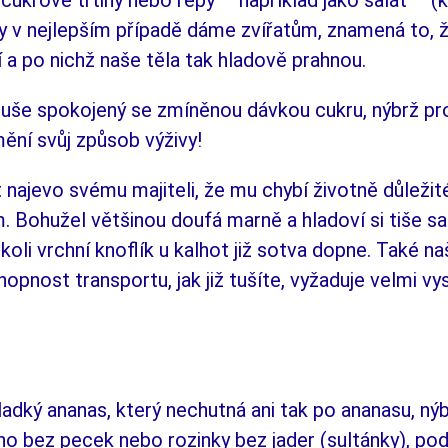
cukrové třtiny nebo řepy – na­pří­klad jako salát – (
ky v nejlepším případě dá­me zví­řatům, znamená to, 
í a po nichž naše těla tak hladově prah­nou.
­du­še spokojený se zmíněnou dávkou cuk­ru, nýbrž p
ění svůj způ­sob výživy!
át najevo svému majiteli, že mu chybí ži­votně dů­leži
em. Bo­hu­žel většinou doufá mar­ně a hladoví si tiše 
i vrchní knoflík u kal­hot již sotva dopne. Také naše
opnost transportu, jak již tušíte, vyžaduje velmi vy
adký ananas, který nechutná ani tak po ananasu, ný­b
o bez pecek nebo rozinky bez ja­der (sultánky), podo