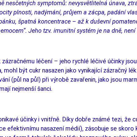
ě nesčetných symptomů: nevy­svět­litelná únava, ztrá
ocity plnosti, nadýmání, prů­jem a zácpa, padání vl
 spánku, špat­ná koncentrace – až k duševní pomaten
nemocem“. Jeho tzv. imunitní systém je na dně, není 
k
zázračnému léčení – jeho rychlé léčivé účinky jso
ka, mohl být cukr nasazen jako vynikající zázračný lék
í (půl na půl) při výrobě zavařenin, jako jsou marme
mají nejmenší šanci.
nikavé účinky i
vnitřně. Díky dobře zná­mé tezi, že 
lice efektivnímu nasazení médií), zásobuje se skoro