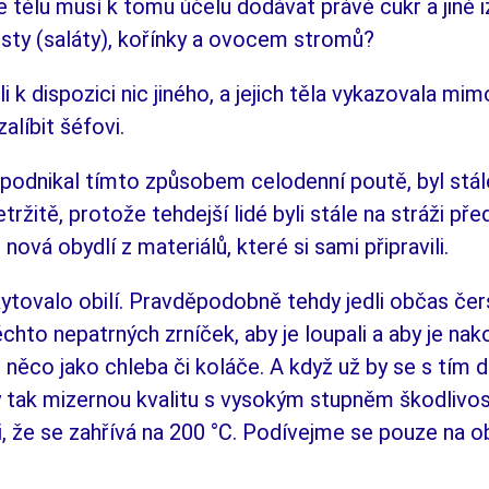
e tělu musí k tomu účelu do­dá­vat právě cukr a jiné
listy (saláty), kořínky a ovocem stromů?
k dispozici nic jiného, a jejich těla vy­ka­­zo­va­la mi
alí­bit šéfovi.
pod­nikal tímto způsobem celodenní pou­tě, byl stá
itě, protože tehdejší lidé byli stále na strá­ži před
ě nová obydlí z materiálů, které si sa­mi připravili.
­ky­tovalo obilí. Pravděpodobně tehdy jedli občas čer
 těchto nepatrných zrníček, aby je loupali a aby je n
něco jako chleba či koláče. A když už by se s tím d
y tak mizernou kvalitu s vysokým stup­­něm škodlivos
, že se zahřívá na 200 °C. Podí­vej­me se pouze na ob