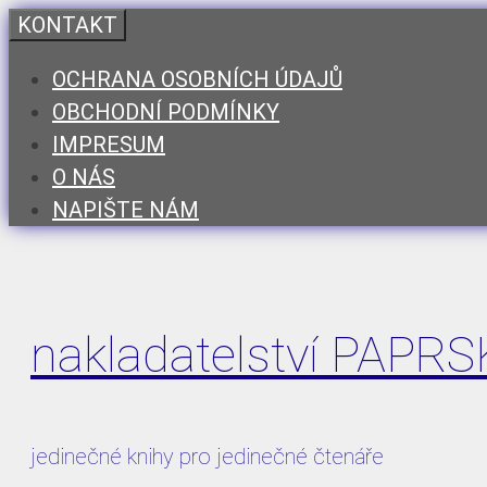
Přeskočit
KONTAKT
na
OCHRANA OSOBNÍCH ÚDAJŮ
obsah
OBCHODNÍ PODMÍNKY
IMPRESUM
O NÁS
NAPIŠTE NÁM
nakladatelství PAPR
jedinečné knihy pro jedinečné čtenáře