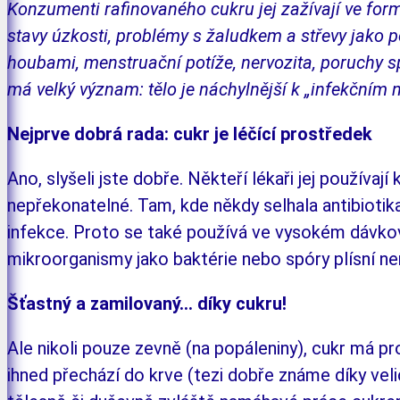
Konzumenti rafinovaného cukru jej zažívají ve form
stavy úzkosti, problémy s žaludkem a střevy jako p
houbami, men­struační potíže, ner­vozita, poruchy
má velký význam: tělo je náchylnější k „infekčním 
Nejprve dobrá rada: cukr je léčící prostředek
Ano, slyšeli jste dobře. Někteří lékaři jej po­užívají 
ne­pře­ko­na­telné. Tam, kde někdy selhala antibioti
infekce. Proto se také po­užívá ve
vysokém dávkován
mikroorganismy jako baktérie nebo spóry plísní ne
Šťastný a zamilovaný... díky cukru!
Ale nikoli pouze zevně (na popáleniny), cukr má pro
ihned přechází do krve (tezi dobře zná­me díky ve