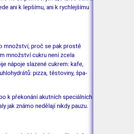
vede ani k
lep­ší­mu, ani k
rych­lejšímu
oto množství, proč se pak prostě
ém množství cukru není zcela
je ná­po­je sla­zené cukrem: kafe,
hlo­hy­drátů: pizza, těstoviny, špa­
ebo k
překonání akutních speciálních
aly jak známo nedě­la­jí nikdy pauzu.