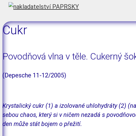
Cukr
Povodňová vlna v těle. Cukerný šo
(Depesche 11-12/2005)
Krystalický cukr (1) a izolované uhlohydráty (2) (
sebou chaos, který si v ničem nezadá s po­vod­ňovo
den může stát bojem o přežití.