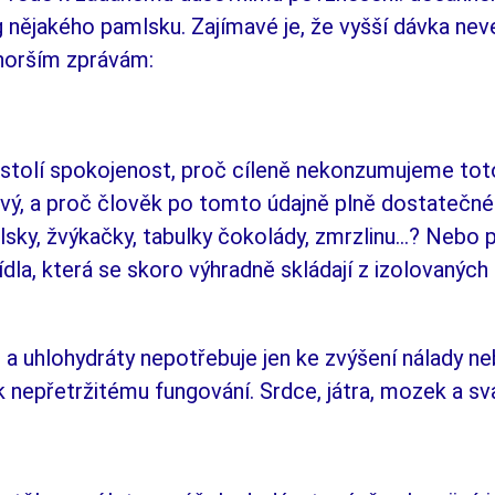
 ně­ja­kého pa­mlsku. Za­jí­ma­vé je, že vyšší dávka ne­
horším zprávám:
tolí spokojenost, proč cíleně ne­kon­zu­mu­­je­me t
vý, a
proč člověk po
tom­to údajně plně dostateč­n
sky, žvýkač­ky, tabul­ky čokolády, zmrzli­nu…? Nebo pi
dla, která se sko­ro vý­hradně skládají z
izolovaných u
 a
uhlohydráty nepotřebuje jen ke zvý­šení ná­la­dy n
k
nepřetržitému fungování. Srdce, játra, mozek a
sv