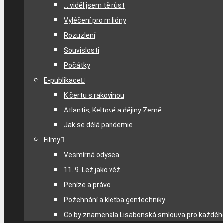
… viděl jsem tě růst
Vyléčení pro milióny
Rozuzlení
Souvislosti
Počátky
E-publikace
K čertu s rakovinou
Atlantis, Keltové a dějiny Země
Jak se dělá pandemie
Filmy
Vesmírná odysea
11. 9. Lež jako věž
Peníze a právo
Požehnání a kletba gentechniky
Co by znamenala Lisabonská smlouva pro každéh