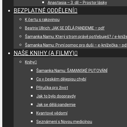
Anastasia – 3. díl – Prostor lásky
BEZPLATNÉ ODDĚLENÍ
K čertu s rakovinou
Beatrix Ullrich: JAK SE DĚLÁ PANDEMIE – pdf
Šamanka Namu: Který strom právě potřebuješ? / e-kníž
Šamanka Namu: První pomoc pro duši – e-knížečka – pd
NAŠE KNIHY (A FILMY)
Knihy
Šamanka Namu: ŠAMANSKÉ PUTOVÁNÍ
Co v českém dějepisu chybí
Příručka pro život
Jak to bylo doopravdy
Jak se dělá pandemie
Kvantové vědomí
Seznámení s Novou medicínou