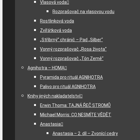
Vlasová voda
Rozprašovač na vlasovou vodu
Rostlinková voda
Zvířátková voda
„Stříbrný“ chránič – Pad „Silber“
Vonný rozprašovač „Rosa života“
Vonný rozprašovač „Tón Země“
Agnihotra – HOMA
Pyramida pro rituál AGNIHOTRA
Palivo pro rituál AGNIHOTRA
Knihy jiných nakladatelství
Erwin Thoma: TAJNÁ ŘEČ STROMŮ
Michael Morris: CO NESMÍTE VĚDĚT
Anastasia
Anastasia – 2. díl – Zvonící cedry