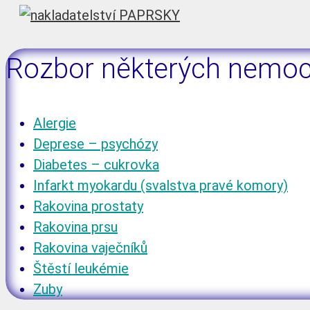
Rozbor některých nemoc
Alergie
Deprese – psychózy
Diabetes – cukrovka
Infarkt myokardu (svalstva pravé komory)
Rakovina prostaty
Rakovina prsu
Rakovina vaječníků
Štěstí leukémie
Zuby