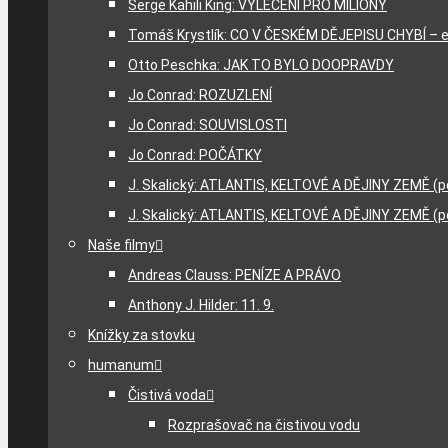
Serge Kahili King: VYLÉČENÍ PRO MILIÓNY
Tomáš Krystlík: CO V ČESKÉM DĚJEPISU CHYBÍ – e
Otto Peschka: JAK TO BYLO DOOPRAVDY
Jo Conrad: ROZUZLENÍ
Jo Conrad: SOUVISLOSTI
Jo Conrad: POČÁTKY
J. Skalický: ATLANTIS, KELTOVÉ A DĚJINY ZEMĚ (p
J. Skalický: ATLANTIS, KELTOVÉ A DĚJINY ZEMĚ (p
Naše filmy
Andreas Clauss: PENÍZE A PRÁVO
Anthony J. Hilder: 11. 9.
Knížky za stovku
humanum
Čistivá voda
Rozprašovač na čistivou vodu