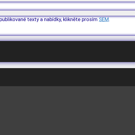
publikované texty a nabídky, klikněte prosím
SEM
.