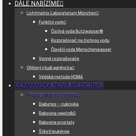
DÁLE NABÍZÍME
Lichtmatrix-Laboratorium München
Funkční vody
Čistivá voda Butzwasser®
Rozprašovač na čistivou vodu
Člověčí voda Menschenwasser
Vonné rozprašovače
Ohňový rituál agnihotra
Védská metoda HOMA
GERMÁNSKÁ NOVÁ MEDICÍNA
Rozbor některých nemocí
Diabetes – cukrovka
Rakovina vaječníků
Rakovina prostaty
Štěstí leukémie