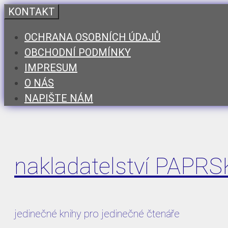
Přeskočit
KONTAKT
na
OCHRANA OSOBNÍCH ÚDAJŮ
obsah
OBCHODNÍ PODMÍNKY
IMPRESUM
O NÁS
NAPIŠTE NÁM
nakladatelství PAPR
jedinečné knihy pro jedinečné čtenáře