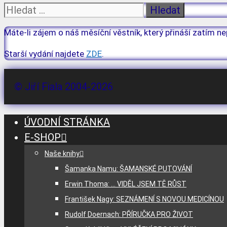
Hledat:
Máte-li zájem o náš měsíční věstník, který přináší zatím ne
Starší vydání najdete
ZDE
.
© Jiří Fiala 2004-2026
ÚVODNÍ STRÁNKA
E-SHOP
Naše knihy
Šamanka Namu: ŠAMANSKÉ PUTOVÁNÍ
Erwin Thoma: … VIDĚL JSEM TĚ RŮST
František Nagy: SEZNÁMENÍ S NOVOU MEDICÍNOU
Rudolf Doernach: PŘÍRUČKA PRO ŽIVOT