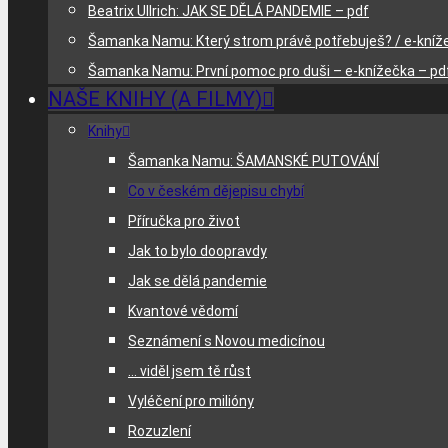
Beatrix Ullrich: JAK SE DĚLÁ PANDEMIE – pdf
Šamanka Namu: Který strom právě potřebuješ? / e-kníž
Šamanka Namu: První pomoc pro duši – e-knížečka – pd
NAŠE KNIHY (A FILMY)
Knihy
Šamanka Namu: ŠAMANSKÉ PUTOVÁNÍ
Co v českém dějepisu chybí
Příručka pro život
Jak to bylo doopravdy
Jak se dělá pandemie
Kvantové vědomí
Seznámení s Novou medicínou
… viděl jsem tě růst
Vyléčení pro milióny
Rozuzlení