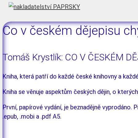
Co v českém dějepisu ch
Tomáš Krystlík: CO V ČESKÉM D
Kniha, která patří do každé české knihovny a kaž
Kniha se věnuje aspektům českých dějin, o kterých
První, papírové vydání, je beznadějně vyprodáno. 
.epub, .mobi a .pdf A5.