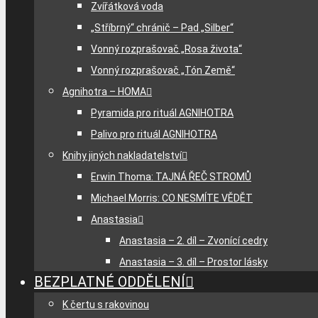
Zvířátková voda
„Stříbrný“ chránič – Pad „Silber“
Vonný rozprašovač „Rosa života“
Vonný rozprašovač „Tón Země“
Agnihotra – HOMA
Pyramida pro rituál AGNIHOTRA
Palivo pro rituál AGNIHOTRA
Knihy jiných nakladatelství
Erwin Thoma: TAJNÁ ŘEČ STROMŮ
Michael Morris: CO NESMÍTE VĚDĚT
Anastasia
Anastasia – 2. díl – Zvonící cedry
Anastasia – 3. díl – Prostor lásky
BEZPLATNÉ ODDĚLENÍ
K čertu s rakovinou