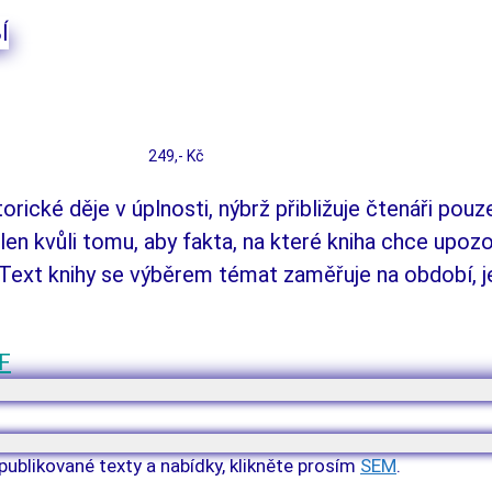
249,- Kč
ické děje v úplnosti, nýbrž při­­bližuje čtenáři pouz
n kvůli tomu, aby fakta, na které kniha chce upozorn
. Text knihy se výběrem témat za­mě­řuje na období, 
DF
publikované texty a nabídky, klikněte prosím
SEM
.