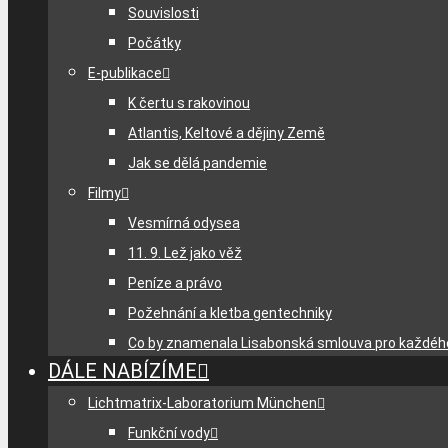
Souvislosti
Počátky
E-publikace
K čertu s rakovinou
Atlantis, Keltové a dějiny Země
Jak se dělá pandemie
Filmy
Vesmírná odysea
11. 9. Lež jako věž
Peníze a právo
Požehnání a kletba gentechniky
Co by znamenala Lisabonská smlouva pro každéh
DÁLE NABÍZÍME
Lichtmatrix-Laboratorium München
Funkční vody