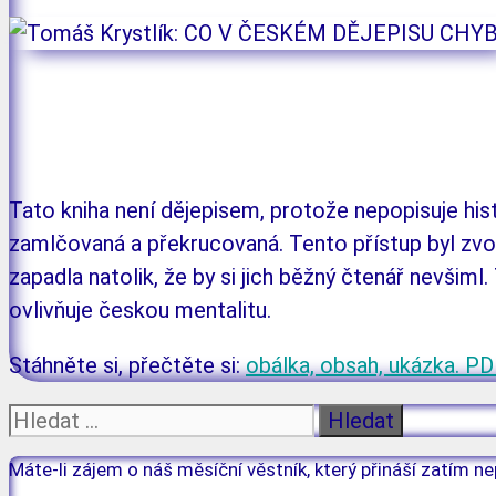
číst více v shopu
do košíku
Tato kniha není dějepisem, protože nepopisuje histor
zamlčovaná a překrucovaná. Tento přístup byl zvole
zapadla natolik, že by si jich běžný čtenář nevšiml
ovlivňuje českou mentalitu.
Stáhněte si, přečtěte si:
obálka, obsah, ukázka. P
Hledat:
Máte-li zájem o náš měsíční věstník, který přináší zatím ne