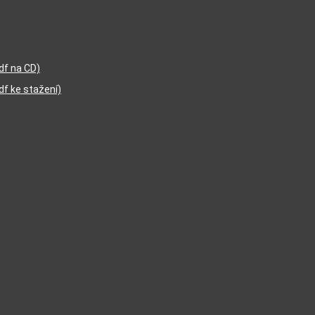
df na CD)
df ke stažení)