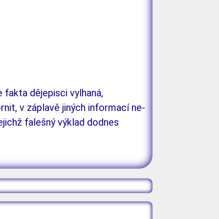
e fakta dějepisci vylhaná,
it, v zá­plavě jiných informací ne­
jejichž falešný výklad dodnes