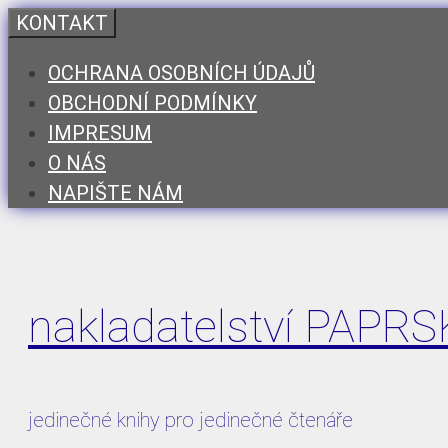
Přeskočit
KONTAKT
na
OCHRANA OSOBNÍCH ÚDAJŮ
obsah
OBCHODNÍ PODMÍNKY
IMPRESUM
O NÁS
NAPIŠTE NÁM
nakladatelství PAPR
jedinečné knihy pro jedinečné čtenáře