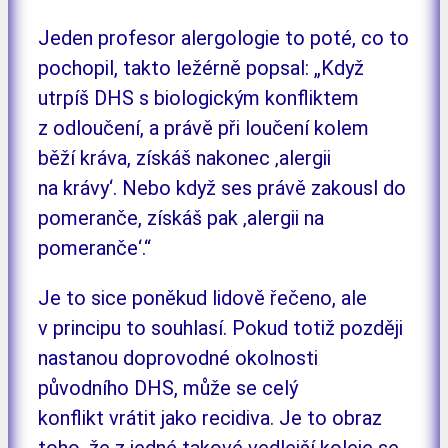
Jeden profesor alergologie to poté, co to
pochopil, takto ležérně popsal: „Když
utrpíš DHS s biologickým konfliktem
z odloučení, a právě při loučení kolem
běží kráva, získáš nakonec ‚alergii
na krávy‘. Nebo když ses právě zakousl do
pomeranče, získáš pak ‚alergii na
pomeranče‘.“
Je to sice poněkud lidově řečeno, ale
v principu to souhlasí. Pokud totiž později
nastanou doprovodné okolnosti
původního DHS, může se celý
konflikt vrátit jako recidiva. Je to obraz
toho, že z jedné takové vedlejší koleje se