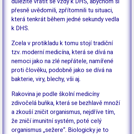
důležité vrátit se vždy k DHS, abychom si
přesně uvědomili, zpřítomnili tu situaci,
která tenkrát během jedné sekundy vedla
k DHS.
Zcela v protikladu k tomu stojí tradiční
tzv. moderní medicína, která se dívá na
nemoci jako na zlé nepřátele, namířené
proti člověku, podobně jako se dívá na
bakterie, viry, blechy, vši aj.
Rakovina je podle školní medicíny
zdivočelá buňka, která se bezhlavě množí
a zkouší zničit organismus, nejdříve tím,
že zničí imunitní systém, poté celý
organismus „sežere“. Biologicky je to