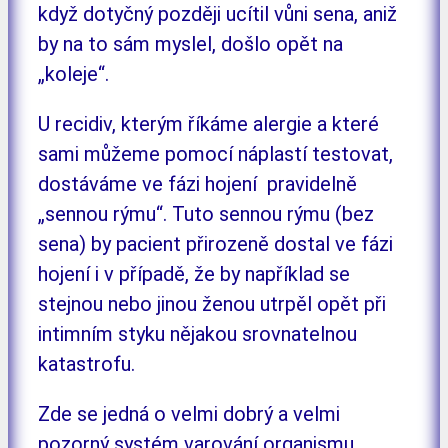
když dotyčný později ucítil vůni sena, aniž
by na to sám myslel, došlo opět na
„koleje“.
U recidiv, kterým říkáme alergie a které
sami můžeme pomocí náplastí testovat,
dostáváme ve fázi hojení pravidelně
„sennou rýmu“. Tuto sennou rýmu (bez
sena) by pacient přirozeně dostal ve fázi
hojení i v případě, že by například se
stejnou nebo jinou ženou utrpěl opět při
intimním styku nějakou srovnatelnou
katastrofu.
Zde se jedná o velmi dobrý a velmi
pozorný systém varování organismu.