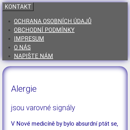
Přeskočit
KONTAKT
na
OCHRANA OSOBNÍCH ÚDAJŮ
obsah
OBCHODNÍ PODMÍNKY
IMPRESUM
O NÁS
NAPIŠTE NÁM
Alergie
jsou varovné signály
V Nové medicíně by bylo absurdní ptát se,