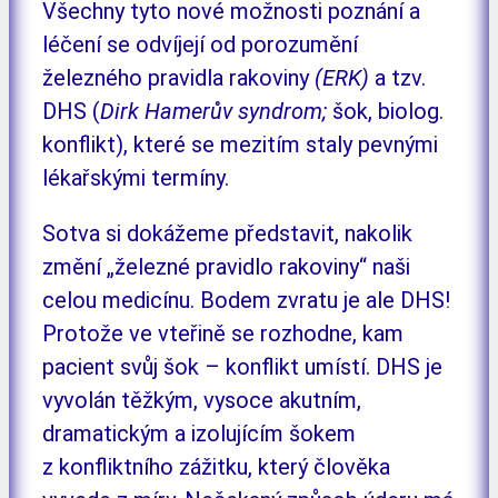
Všechny tyto nové možnosti poznání a
léčení se odvíjejí od porozumění
železného pravidla rakoviny
(ERK)
a tzv.
DHS (
Dirk Hamerův syndrom;
šok, biolog.
konflikt), které se mezitím staly pevnými
lékařskými termíny.
Sotva si dokážeme představit, nakolik
změní „železné pravidlo rakoviny“ naši
celou medicínu. Bodem zvratu je ale DHS!
Protože ve vteřině se rozhodne, kam
pacient svůj šok – konflikt umístí. DHS je
vyvolán těžkým, vysoce akutním,
dramatickým a izolujícím šokem
z konfliktního zážitku, který člověka