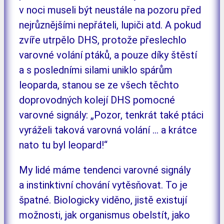
v noci museli být neustále na pozoru před
nejrůznějšími nepřáteli, lupiči atd. A pokud
zvíře utrpělo DHS, protože přeslechlo
varovné volání ptáků, a pouze díky štěstí
a s posledními silami uniklo spárům
leoparda, stanou se ze všech těchto
doprovodných kolejí DHS pomocné
varovné signály: „Pozor, tenkrát také ptáci
vyráželi taková varovná volání … a krátce
nato tu byl leopard!“
My lidé máme tendenci varovné signály
a instinktivní chování vytěsňovat. To je
špatné. Biologicky viděno, jistě existují
možnosti, jak organismus obelstít, jako