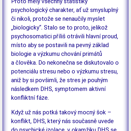
Proto měly všechny statistiky
psychologický charakter, ať už smysluplný
či nikoli, protože se nenaučily myslet
„biologicky“. Stalo se to proto, jelikož
psychosomatici příliš otrávili hlavní proud,
místo aby se postavili na pevný základ
biologie a výzkumu chování primátů
a člověka. Do nekonečna se diskutovalo o
potenciálu stresu nebo o výzkumu stresu,
aniž by si povšimli, že stres je pouhým
následkem DHS, symptomem aktivní
konfliktní fáze.
Když už nás potká takový mocný šok –
konflikt, DHS, který nás současně uvede
do psychické izolace, v okamžiku DHS se