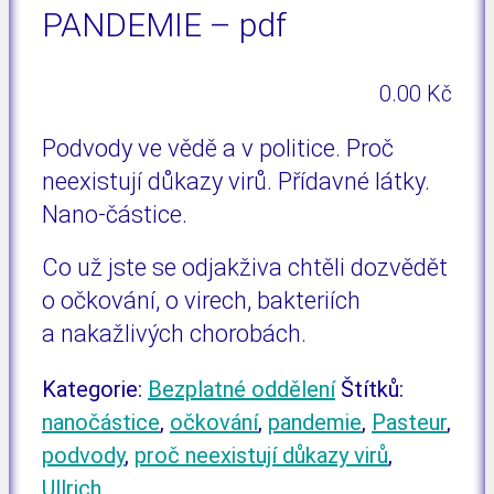
PANDEMIE – pdf
0.00
Kč
Podvody ve vědě a v politice. Proč
neexistují důkazy virů. Přídavné látky.
Nano-částice.
Co už jste se odjakživa chtěli dozvědět
o očkování, o virech, bakteriích
a nakažlivých chorobách.
Kategorie:
Bezplatné oddělení
Štítků:
nanočástice
,
očkování
,
pandemie
,
Pasteur
,
podvody
,
proč neexistují důkazy virů
,
Ullrich