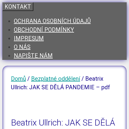
Přeskočit
KONTAKT
na
OCHRANA OSOBNÍCH ÚDAJŮ
obsah
OBCHODNÍ PODMÍNKY
IMPRESUM
O NÁS
NAPIŠTE NÁM
Domů
/
Bezplatné oddělení
/ Beatrix
Ullrich: JAK SE DĚLÁ PANDEMIE – pdf
Beatrix Ullrich: JAK SE DĚLÁ