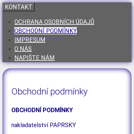
Přeskočit
KONTAKT
na
OCHRANA OSOBNÍCH ÚDAJŮ
obsah
OBCHODNÍ PODMÍNKY
IMPRESUM
O NÁS
NAPIŠTE NÁM
Obchodní podmínky
OBCHODNÍ PODMÍNKY
nakladatelství PAPRSKY