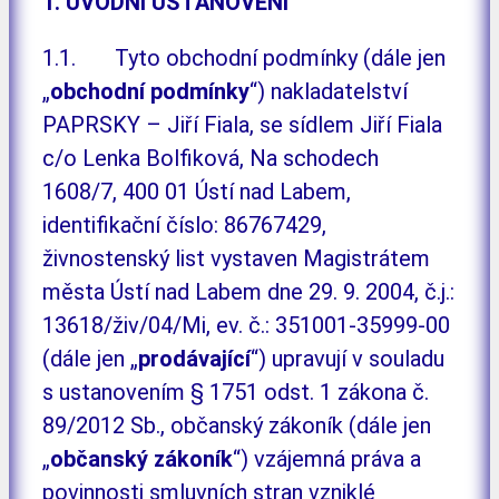
1. ÚVODNÍ USTANOVENÍ
1.1. Tyto obchodní podmínky (dále jen
„
obchodní podmínky
“) nakladatelství
PAPRSKY – Jiří Fiala, se sídlem Jiří Fiala
c/o Lenka Bolfiková, Na schodech
1608/7, 400 01 Ústí nad Labem,
identifikační číslo: 86767429,
živnostenský list vystaven Magistrátem
města Ústí nad Labem dne 29. 9. 2004, č.j.:
13618/živ/04/Mi, ev. č.: 351001-35999-00
(dále jen „
prodávající
“) upravují v souladu
s ustanovením § 1751 odst. 1 zákona č.
89/2012 Sb., občanský zákoník (dále jen
„
občanský zákoník
“) vzájemná práva a
povinnosti smluvních stran vzniklé