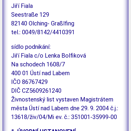
Jiří Fiala
Seestraße 129
82140 Olching- Graßlfing
tel.: 0049/8142/4410391
sídlo podnikání:
Jiří Fiala c/o Lenka Bolfiková
Na schodech 1608/7
400 01 Ústí nad Labem
IČO 86767429
DIČ CZ5609261240
Živnostenský list vystaven Magistrátem
města Ústí nad Labem dne 29. 9. 2004 č.j.:
13618/živ/04/Mi ev. č.: 351001-35999-00