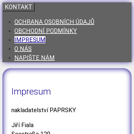
Přeskočit
KONTAKT
na
OCHRANA OSOBNÍCH ÚDAJŮ
obsah
OBCHODNÍ PODMÍNKY
IMPRESUM
O NÁS
NAPIŠTE NÁM
Impresum
nakladatelství PAPRSKY
Jiří Fiala
Seestraße 129