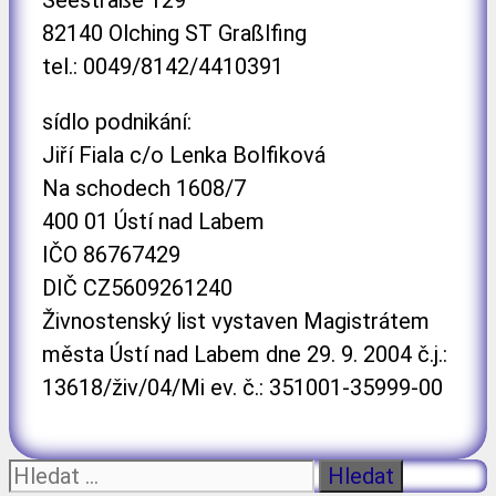
82140 Olching ST Graßlfing
tel.: 0049/8142/4410391
sídlo podnikání:
Jiří Fiala c/o Lenka Bolfiková
Na schodech 1608/7
400 01 Ústí nad Labem
IČO 86767429
DIČ CZ5609261240
Živnostenský list vystaven Magistrátem
města Ústí nad Labem dne 29. 9. 2004 č.j.:
13618/živ/04/Mi ev. č.: 351001-35999-00
Hledat: