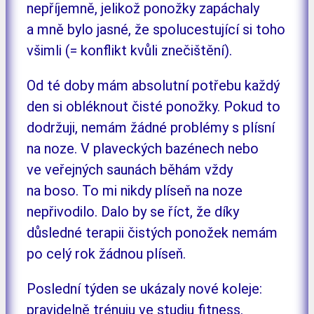
nepříjemně, jelikož ponožky zapáchaly
a mně bylo jasné, že spolucestující si toho
všimli (= konflikt kvůli znečištění).
Od té doby mám absolutní potřebu každý
den si obléknout čisté ponožky. Pokud to
dodržuji, nemám žádné problémy s plísní
na noze. V plaveckých bazénech nebo
ve veřejných saunách běhám vždy
na boso. To mi nikdy plíseň na noze
nepřivodilo. Dalo by se říct, že díky
důsledné terapii čistých ponožek nemám
po celý rok žádnou plíseň.
Poslední týden se ukázaly nové koleje:
pravidelně trénuju ve studiu fitness.