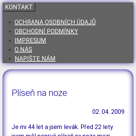
Přeskočit
KONTAKT
na
OCHRANA OSOBNÍCH ÚDAJŮ
obsah
OBCHODNÍ PODMÍNKY
IMPRESUM
O NÁS
NAPIŠTE NÁM
Plíseň na noze
02. 04. 2009
Je mi 44 let a jsem levák. Před 22 lety
jsem měl poprvé plíseň na noze mezi